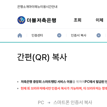
은행소개
마이메뉴
이용시간안내
주
메
조회
이체
뉴
현
현
재
재
홈
인증센터
인증서 복사
으
1
2
로
분
분
류
류
:
:
간편(QR) 복사
저축은행 중앙회 스마트뱅킹 서비스 이용
을 위하여
PC에서 발급된 
현재 IE 브라우저에서만 인증서 복사가 가능하며, 타 브라우저는 향
PC
스마트폰 인증서 복사