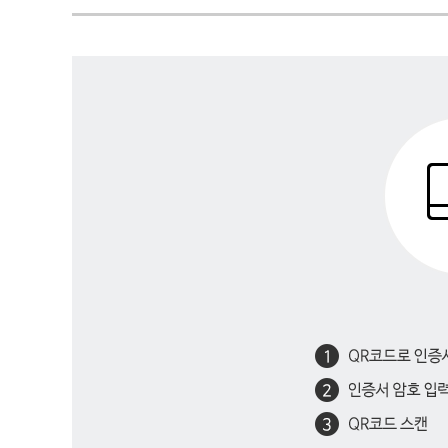
간
편
(QR)
복
사