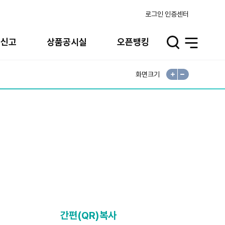
로그인
인증센터
고신고
상품공시실
오픈뱅킹
검
전
색
체
열
메
기
뉴
열
기
화면크기
확
축
대
소
간편(QR)복사