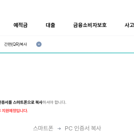
예적금
대출
금융소비자보호
사
현
재
간편(QR)복사
3
분
류
:
인증서를 스마트폰으로 복사
하셔야 합니다.
후 지원예정입니다.
스마트폰
PC 인증서 복사