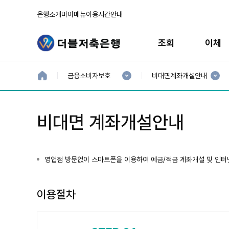
은행소개
마이메뉴
이용시간안내
주
메
조회
이체
뉴
현
현
재
재
홈
금융소비자보호
비대면계좌개설안내
으
1
2
로
분
분
류
류
:
:
비대면 계좌개설안내
영업점 방문없이 스마트폰을 이용하여 예금/적금 계좌개설 및 인터
이용절차