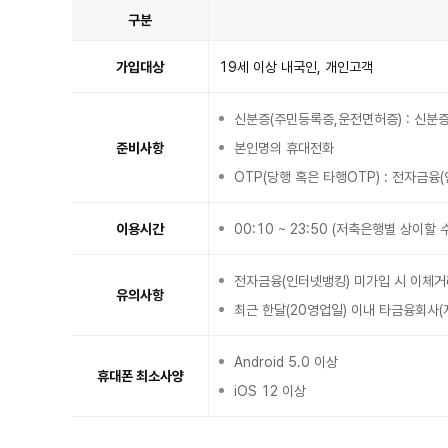
구분
이
용
대
가입대상
19세 이상 내국인, 개인고객
상
표
이
며
구
신분증(주민등록증,운전면허증) : 신분
분,
내
용
준비사항
본인명의 휴대전화
항
목
이
OTP(당행 혹은 타행OTP) : 전자금융
있
습
니
다.
이용시간
00:10 ~ 23:50 (저축은행별 상이할 
전자금융(인터넷뱅킹) 미가입 시 이체거
유의사항
최근 한달(20영업일) 이내 타금융회사
Android 5.0 이상
휴대폰 최소사양
iOS 12 이상