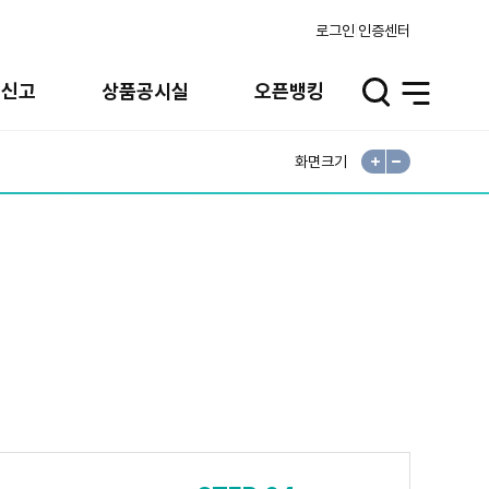
로그인
인증센터
고신고
상품공시실
오픈뱅킹
검
전
색
체
메
뉴
화면크기
확
축
대
소