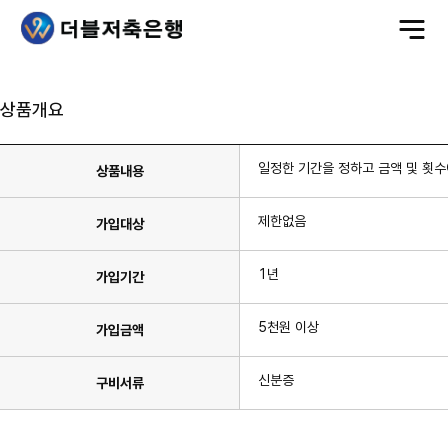
전
체
메
뉴
상품개요
일정한 기간을 정하고 금액 및 횟
상품내용
제한없음
가입대상
1년
가입기간
5천원 이상
가입금액
신분증
구비서류