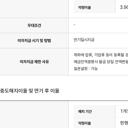
3.9
-
우대조건
만기일시지급
이자지급 시기 및 방법
계좌에 압류, 가압류 등이 등록될 
이자지급 제한 사유
예금잔액증명서 발급 당일 잔액변동
질권설정 : 가능
중도해지이율 및 만기 후 이율
중
1개
도
해
지
현행
이
율