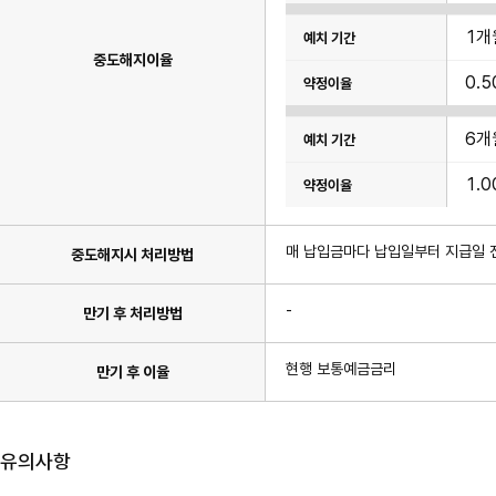
표
이
1개
며
기
중도해지이율
간,
0.5
약
정
이
율
6개
항
목
이
1.0
있
습
니
다.
매 납입금마다 납입일부터 지급일 
중도해지시 처리방법
-
만기 후 처리방법
현행 보통예금금리
만기 후 이율
유의사항