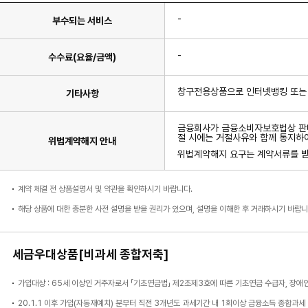
-
부수되는 서비스
-
수수료(요율/금액)
창구전용상품으로 인터넷뱅킹 또는
기타사항
금융회사가 금융소비자보호법상 판매
절 시에는 거절사유와 함께 통지하
위법계약해지 안내
위법계약해지 요구는 계약서류를 받은
계약 체결 전 상품설명서 및 약관을 확인하시기 바랍니다.
해당 상품에 대한 충분한 사전 설명을 받을 권리가 있으며, 설명을 이해한 후 거래하시기 바랍니
세금우대상품[비과세 종합저축]
가입대상 : 65세 이상인 거주자로서 「기초연금법」 제2조제3호에 따른 기초연금 수급자, 장애
20.1.1 이후 가입(자동재예치) 분부터 직전 3개년도 과세기간 내 1회이상 금융소득 종합과