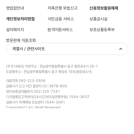
영업점안내
저축은행 위법신고
신용정보활용체제
개인정보처리방침
서민금융 서비스
상품공시실
설치페이지
원격지원서비스
보호상품등록부
방문판매 직원조회
계열사 / 관련사이트
(우 61480) 지번주소 : 전남광주통합특별시 동구 충장로4가 29-1
도로명주소 : 전남광주통합특별시 동구 중앙로 165(충장로4가)
대표전화 062-223-5506
금융사기 신고 야간 콜센터 02-3978-800
임차보증금대출문의 062-220-7241
금융계산기
디지털뱅킹고객센터(24시간365일연중무휴) 1544-3637
금융사기 피해예방 안심센터 1544-3061
Copyright(C) ALL Right Reserved.