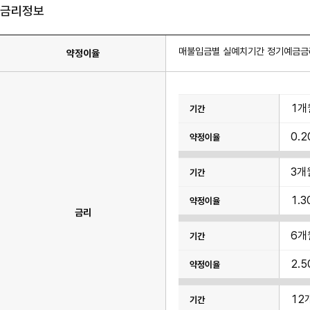
금리정보
매불입금별 실예치기간 정기예금금리
약정이율
이
1개
율
표
이
0.2
며
기
간,
약
3개
정
이
율
1.3
항
금리
목
이
있
6개
습
니
다.
2.5
12